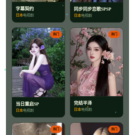
字幕契约
同步同步恋歌SPSP
日本
电视剧
日本
电视剧
热门
热门
完结半泽
当日重启SP
日本
电视剧
日本
电视剧
热门
热门