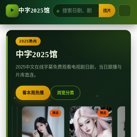
中字2025馆
找片
▶
2025熟肉
中字2025馆
2025中文在线字幕免费观看电视剧日剧，当日跟播与
片库直连。
看本周热播
浏览分类
中
蓝
精
精
精选
精选
选
选
字
光
灯
中
日
日
塔
本
字
本
电
电