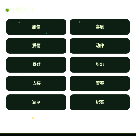
分类入口
剧情
喜剧
爱情
动作
悬疑
科幻
古装
青春
家庭
纪实