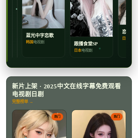
白
视
视
夜
剧
剧
恋歌202
蓝光中字恋歌
日本
电视
韩国
电视剧
跟播食堂SP
日本
电视剧
新片上架 · 2025中文在线字幕免费观看
电视剧日剧
完整榜单 →
热门
热门