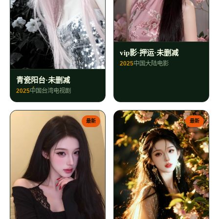
vip影·押运·未删减
2025
中国大陆
电影
青瓷阳台·未删减
2025
中国台湾
电视剧
最新
最新