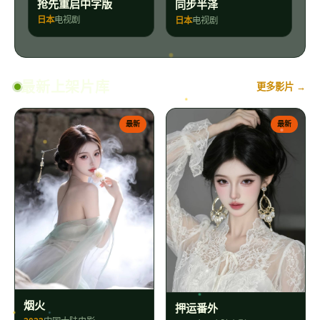
抢先重启中字版
同步半泽
日本
电视剧
日本
电视剧
最新上架片库
更多影片 →
最新
最新
烟火
押运番外