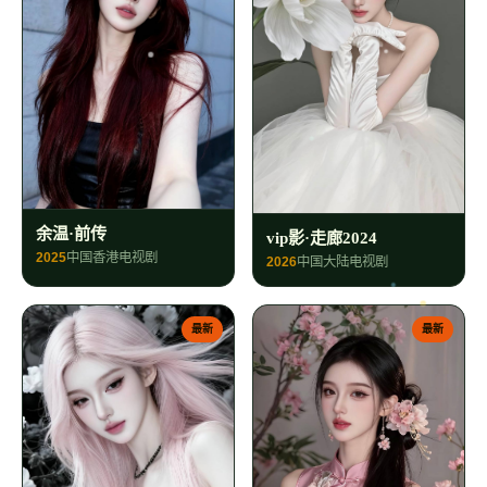
余温·前传
vip影·走廊2024
2025
中国香港
电视剧
2026
中国大陆
电视剧
最新
最新