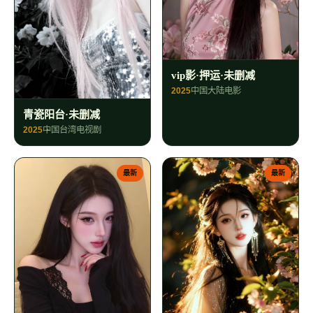
vip影·押运·未删减
2025
中国大陆
电影
青瓷阳台·未删减
2025
中国台湾
电视剧
最新
最新