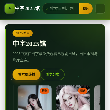
中字2025馆
找片
▶
2025熟肉
中字2025馆
2025中文在线字幕免费观看电视剧日剧，当日跟播与
片库直连。
看本周热播
浏览分类
中
蓝
精
精
精选
精选
选
选
字
光
灯
中
日
日
塔
本
字
本
电
电