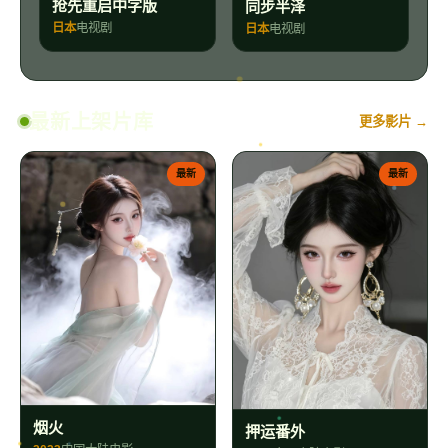
抢先重启中字版
同步半泽
日本
电视剧
日本
电视剧
最新上架片库
更多影片 →
最新
最新
烟火
押运番外