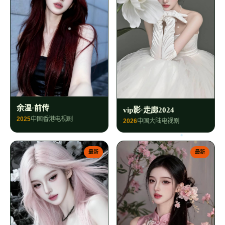
余温·前传
vip影·走廊2024
2025
中国香港
电视剧
2026
中国大陆
电视剧
最新
最新