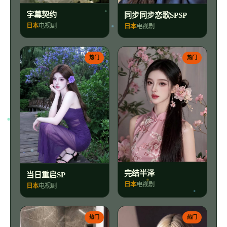
字幕契约
同步同步恋歌SPSP
日本
电视剧
日本
电视剧
热门
热门
完结半泽
当日重启SP
日本
电视剧
日本
电视剧
热门
热门