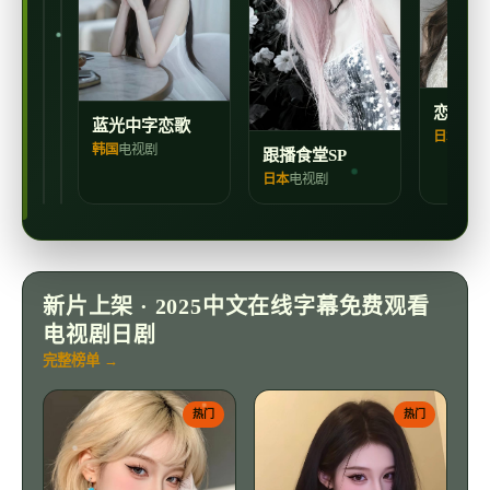
白
视
视
夜
剧
剧
恋歌202
蓝光中字恋歌
日本
电视
韩国
电视剧
跟播食堂SP
日本
电视剧
新片上架 · 2025中文在线字幕免费观看
电视剧日剧
完整榜单 →
热门
热门