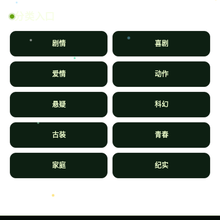
分类入口
剧情
喜剧
爱情
动作
悬疑
科幻
古装
青春
家庭
纪实